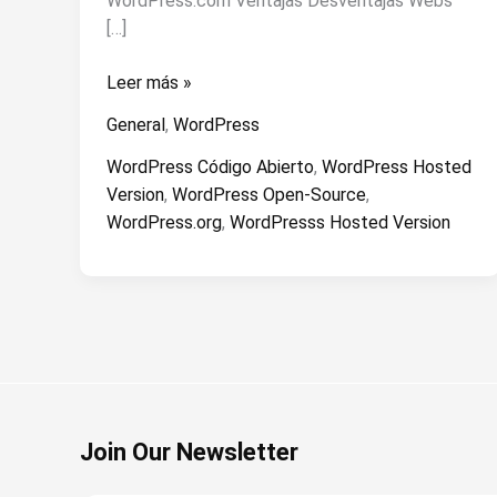
WordPress.com Ventajas Desventajas Webs
[…]
¿Qué
Leer más »
WordPress
General
,
WordPress
debo
usar
WordPress Código Abierto
,
WordPress Hosted
para
Version
,
WordPress Open-Source
,
hacer
WordPress.org
,
WordPresss Hosted Version
mi
web?
Join Our Newsletter