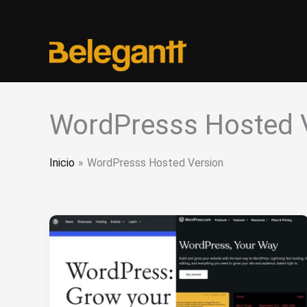
Ir
al
contenido
WordPresss Hosted 
Inicio
WordPresss Hosted Version