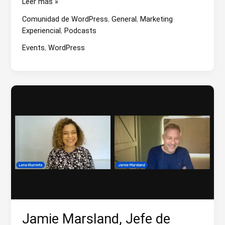
Javier
Leer más »
Casares:
Comunidad de WordPress
,
General
,
Marketing
Privacidad
Experiencial
,
Podcasts
de
WordPress
Events
,
WordPress
y
el
Proyecto
FAIR
Jamie Marsland, Jefe de