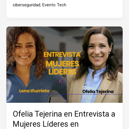
Sanz,
ciberseguridad
,
Evento Tech
presidenta
de
RootedCon
Ofelia Tejerina en Entrevista a
Mujeres Líderes en