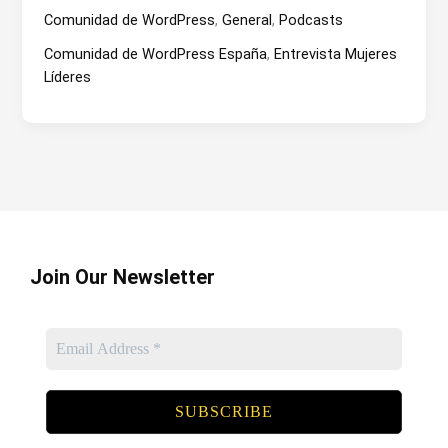
Valdivia
Comunidad de WordPress
,
General
,
Podcasts
en
Entrevista
Comunidad de WordPress España
,
Entrevista Mujeres
a
Líderes
Mujeres
Líderes
Join Our Newsletter