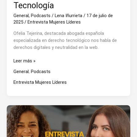
Tecnología
General
,
Podcasts
/
Lena Iñurrieta
/
17 de julio de
2025
/
Entrevista Mujeres Líderes
Ofelia Tejerina, destacada abogada española
especializada en derecho tecnológico nos habla de
derechos digitales y neutralidad en la web.
Ofelia
Leer más »
Tejerina
General
,
Podcasts
en
Entrevista
Entrevista Mujeres Líderes
a
Mujeres
Líderes
en
Tecnología