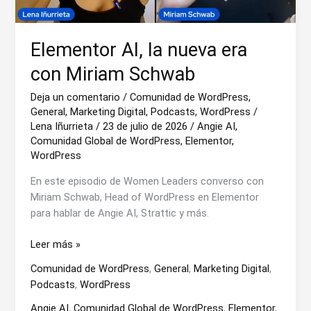
Elementor AI, la nueva era
con Miriam Schwab
Deja un comentario
/
Comunidad de WordPress
,
General
,
Marketing Digital
,
Podcasts
,
WordPress
/
Lena Iñurrieta
/
23 de julio de 2026
/
Angie AI
,
Comunidad Global de WordPress
,
Elementor
,
WordPress
En este episodio de Women Leaders converso con
Miriam Schwab, Head of WordPress en Elementor
para hablar de Angie AI, Strattic y más.
Elementor
Leer más »
AI,
Comunidad de WordPress
,
General
,
Marketing Digital
,
la
Podcasts
,
WordPress
nueva
era
Angie AI
,
Comunidad Global de WordPress
,
Elementor
,