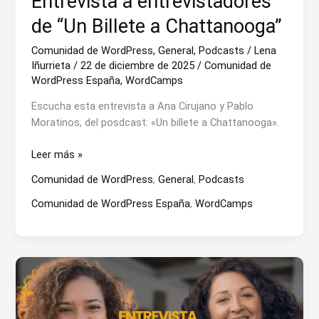
Entrevista a entrevistadores
de “Un Billete a Chattanooga”
Comunidad de WordPress
,
General
,
Podcasts
/
Lena
Iñurrieta
/
22 de diciembre de 2025
/
Comunidad de
WordPress España
,
WordCamps
Escucha esta entrevista a Ana Cirujano y Pablo
Moratinos, del posdcast: «Un billete a Chattanooga».
Entrevista
Leer más »
a
Comunidad de WordPress
,
General
,
Podcasts
entrevistadores
de
Comunidad de WordPress España
,
WordCamps
“Un
Billete
a
Chattanooga”