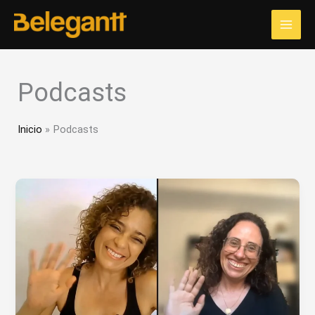
Ir
al
contenido
Podcasts
Inicio
Podcasts