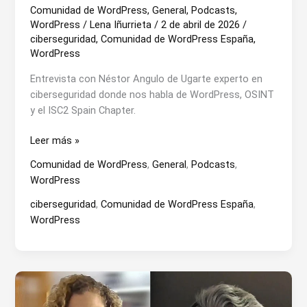
Comunidad de WordPress
,
General
,
Podcasts
,
WordPress
/
Lena Iñurrieta
/
2 de abril de 2026
/
ciberseguridad
,
Comunidad de WordPress España
,
WordPress
Entrevista con Néstor Angulo de Ugarte experto en
ciberseguridad donde nos habla de WordPress, OSINT
y el ISC2 Spain Chapter.
Néstor
Leer más »
Ángulo
Comunidad de WordPress
,
General
,
Podcasts
,
de
WordPress
Ugarte:
La
ciberseguridad
,
Comunidad de WordPress España
,
ciberseguridad
WordPress
como
estrategia.