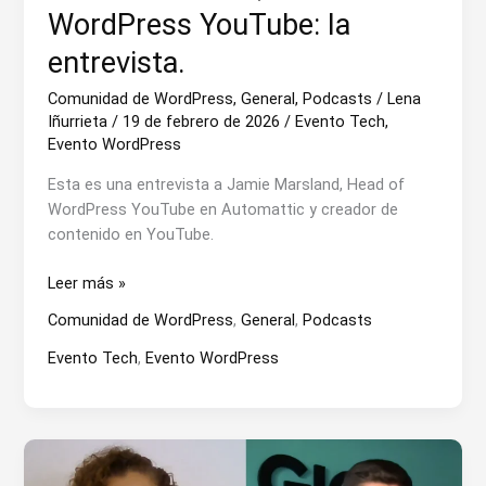
WordPress YouTube: la
entrevista.
Comunidad de WordPress
,
General
,
Podcasts
/
Lena
Iñurrieta
/
19 de febrero de 2026
/
Evento Tech
,
Evento WordPress
Esta es una entrevista a Jamie Marsland, Head of
WordPress YouTube en Automattic y creador de
contenido en YouTube.
Jamie
Leer más »
Marsland,
Comunidad de WordPress
,
General
,
Podcasts
Jefe
de
Evento Tech
,
Evento WordPress
WordPress
YouTube:
la
entrevista.