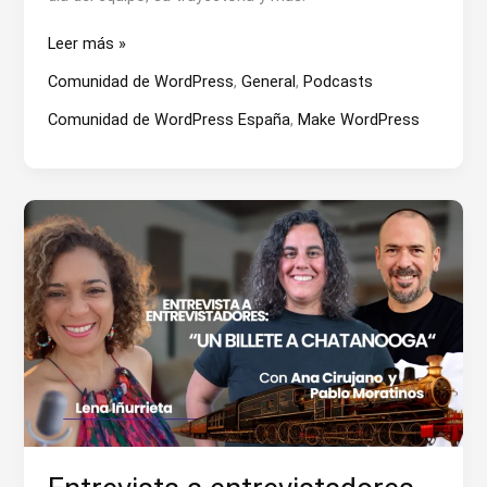
Francisco
Leer más »
Torres
Comunidad de WordPress
,
General
,
Podcasts
y
los
Comunidad de WordPress España
,
Make WordPress
60
000
plugins
del
repositorio
de
WordPress
ORG