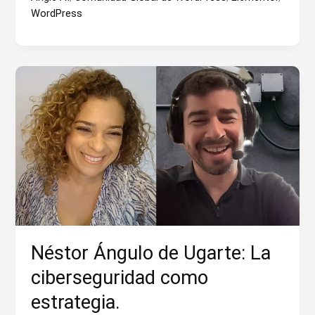
con
WordPress
Miriam
Schwab
Néstor Ángulo de Ugarte: La
ciberseguridad como
estrategia.