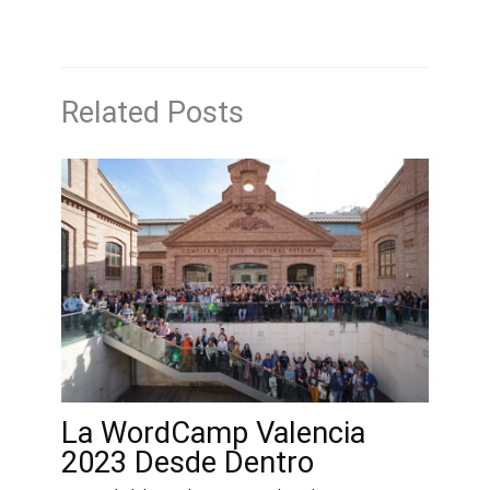
o
n
d
ar
o
s
tir
k
Related Posts
La WordCamp Valencia
2023 Desde Dentro