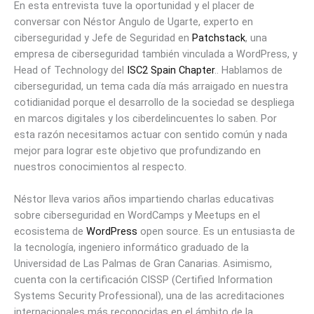
En esta entrevista tuve la oportunidad y el placer de
ce
ke
ail
es
e
m
conversar con Néstor Angulo de Ugarte, experto en
b
dI
ky
a
p
ciberseguridad y Jefe de Seguridad en
Patchstack
, una
empresa de ciberseguridad también vinculada a WordPress, y
o
n
d
ar
Head of Technology del
ISC2 Spain Chapter
.. Hablamos de
o
s
tir
ciberseguridad, un tema cada día más arraigado en nuestra
k
cotidianidad porque el desarrollo de la sociedad se despliega
en marcos digitales y los ciberdelincuentes lo saben. Por
esta razón necesitamos actuar con sentido común y nada
mejor para lograr este objetivo que profundizando en
nuestros conocimientos al respecto.
Néstor lleva varios años impartiendo charlas educativas
sobre ciberseguridad en WordCamps y Meetups en el
ecosistema de
WordPress
open source. Es un entusiasta de
la tecnología, ingeniero informático graduado de la
Universidad de Las Palmas de Gran Canarias. Asimismo,
cuenta con la certificación CISSP (Certified Information
Systems Security Professional), una de las acreditaciones
internacionales más reconocidas en el ámbito de la