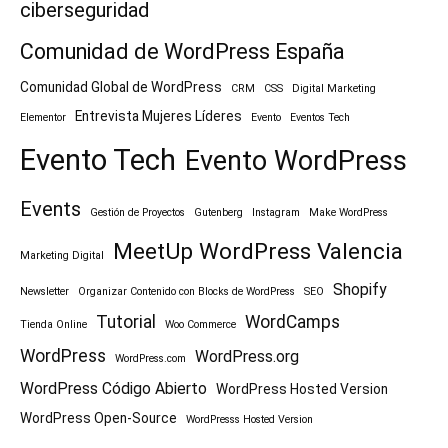
ciberseguridad
Comunidad de WordPress España
Comunidad Global de WordPress
CRM
CSS
Digital Marketing
Entrevista Mujeres Líderes
Elementor
Evento
Eventos Tech
Evento Tech
Evento WordPress
Events
Gestión de Proyectos
Gutenberg
Instagram
Make WordPress
MeetUp WordPress Valencia
Marketing Digital
Shopify
Newsletter
Organizar Contenido con Blocks de WordPress
SEO
Tutorial
WordCamps
Tienda Online
Woo Commerce
WordPress
WordPress.org
WordPress.com
WordPress Código Abierto
WordPress Hosted Version
WordPress Open-Source
WordPresss Hosted Version