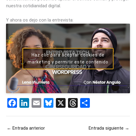
nuestra cotidianidad digital.
Y ahora os dejo con la entrevista:
Haz clic para aceptar cookies de
marketing y permitir este contenido
F
Li
E
Bl
X
T
C
a
n
m
u
hr
o
ce
ke
ail
es
e
m
←
Entrada anterior
Entrada siguiente
→
b
dI
ky
a
p