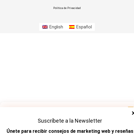
Política de Privacidad
English
Español
Manage Cookie Consent
Suscríbete a la Newsletter
To provide the best experiences, we use technologies like cookies to store
and/or access device information. Consenting to these technologies will allow
Únete para recibir consejos de marketing web y reseñas
us to process data such as browsing behavior or unique IDs on this site. Not