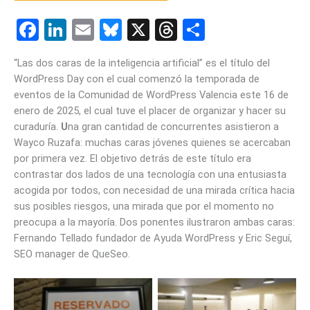
F
Li
E
Bl
X
T
C
a
n
m
u
hr
o
“Las dos caras de la inteligencia artificial” es el título del
ce
ke
ail
es
e
m
WordPress Day con el cual comenzó la temporada de
b
dI
ky
a
p
eventos de la Comunidad de WordPress Valencia este 16 de
enero de 2025, el cual tuve el placer de organizar y hacer su
o
n
d
ar
curaduría.
U
na gran cantidad de concurrentes asistieron a
o
s
tir
Wayco Ruzafa: muchas caras jóvenes quienes se acercaban
k
por primera vez. El objetivo detrás de este título era
contrastar dos lados de una tecnología con una entusiasta
acogida por todos, con necesidad de una mirada crítica hacia
sus posibles riesgos, una mirada que por el momento no
preocupa a la mayoría. Dos ponentes ilustraron ambas caras:
Fernando Tellado fundador de Ayuda WordPress y Eric Seguí,
SEO manager de QueSeo.