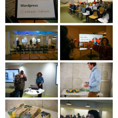
Empezamos el WordPress
Empezamos el WordPress
Day VLC. Foto Nilo Velez
Day VLC. Foto Nilo Velez
Empezamos el WordPress
Empezamos el WordPress
Day VLC. Foto Nilo Velez
Day VLC. Foto Nilo Velez
Empezamos el WordPress
Empezamos el WordPress
Day VLC. Foto Nilo Velez
Day VLC. Foto Nilo Velez
Empezamos el WordPress
Empezamos el WordPress