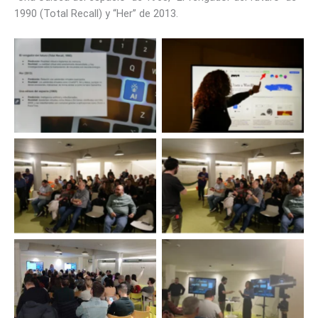
1990 (Total Recall) y “Her” de 2013.
WordPress Meetup
WordPress Meetup
Valencia. Foto Nilo Velez
Valencia. Foto Nilo Velez
WordPress Meetup
WordPress Meetup
Valencia. Foto Nilo Velez
Valencia.Foto Nilo Velez
Empezamos el WordPress
WordPress Meetup
Day VLC. Foto Nilo Velez
Valencia. Foto Toya Seguí