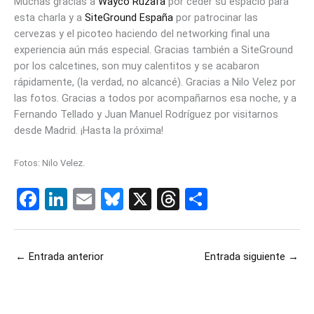
Muchas gracias a
Wayco Ruzafa
por ceder su espacio para
esta charla y a
SiteGround España
por patrocinar las
cervezas y el picoteo haciendo del networking final una
experiencia aún más especial. Gracias también a SiteGround
por los calcetines, son muy calentitos y se acabaron
rápidamente, (la verdad, no alcancé). Gracias a Nilo Velez por
las fotos. Gracias a todos por acompañarnos esa noche, y a
Fernando Tellado y Juan Manuel Rodríguez por visitarnos
desde Madrid. ¡Hasta la próxima!
Fotos: Nilo Velez.
F
Li
E
Bl
X
T
C
a
n
m
u
hr
o
ce
ke
ail
es
e
m
←
Entrada anterior
Entrada siguiente
→
b
dI
ky
a
p
o
n
d
ar
o
s
tir